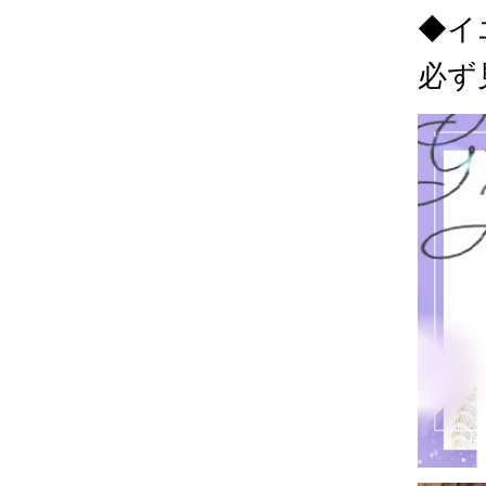
◆イ
必ず