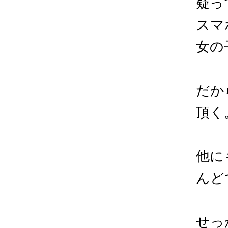
疑っ
スマ
女の
だか
頂く
他に
んど
せっ