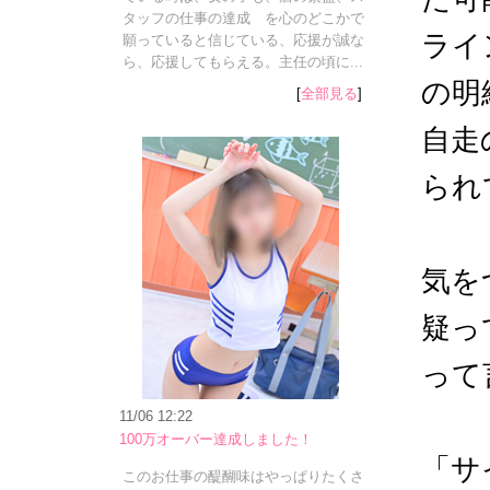
タッフの仕事の達成 を心のどこかで
ライ
願っていると信じている、応援が誠な
ら、応援してもらえる。主任の頃に...
の明
[
全部見る
]
自走
られ
気を
疑っ
って
11/06 12:22
100万オーバー達成しました！
「サ
このお仕事の醍醐味はやっぱりたくさ