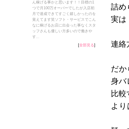
ん稼げる事かと思います！！目標の1
詰め
つで月100万オーバーでしたが入店初
月で達成できてすごく嬉しかったのを
実は
覚えてます笑ソフト・サービスでこん
なに稼げるお店に出会った事なくスタ
ッフさんも優しい方多いので働きや
す...
連絡
[
全部見る
]
だか
身バ
比較
より