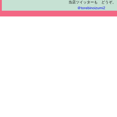
当店ツイッターも どうぞ。
＠torebinoizumi2