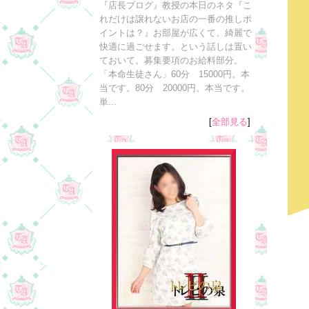
『店長ブログ』教授の本日のネタ『こ
れだけは譲れないお店の一番の推しポ
イントは？』お部屋が広くて、綺麗で
快適に過ごせます。という話しは置い
ておいて。募集要項のお給料部分。
「本命生徒さん」60分 15000円。本
当です。80分 20000円。本当です。
単...
[
全部見る
]