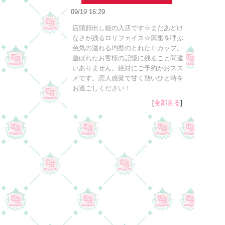
09/19 16:29
店頭顔出し姫の入店です☆まだあどけ
なさが残るロリフェイス☆興奮を呼ぶ
色気の溢れる均整のとれたＥカップ。
遊ばれたお客様の記憶に残ること間違
いありません。絶対にご予約がおスス
メです。恋人感覚で甘く熱いひと時を
お過ごしください！
[
全部見る
]