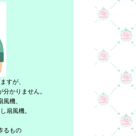
りますが、
が分かりません。
扇風機、
なし扇風機。
作るもの