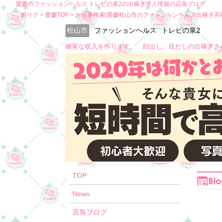
愛媛のファッションヘルス トレビの泉2の出稼ぎ求人情報の店長ブログ
姫リク
愛媛TOP
お仕事検索(愛媛松山市のファッションヘルス出稼ぎ高
松山市
ファッションヘルス
トレビの泉2
確実な収入を作ります。 顔出し、目だしの出稼ぎさ
TOP
News
店長ブログ