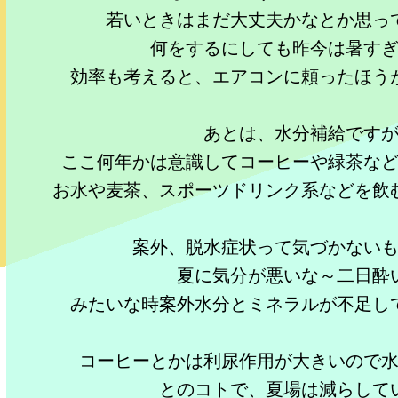
若いときはまだ大丈夫かなとか思っ
何をするにしても昨今は暑す
効率も考えると、エアコンに頼ったほう
あとは、水分補給です
ここ何年かは意識してコーヒーや緑茶な
お水や麦茶、スポーツドリンク系などを飲
案外、脱水症状って気づかない
夏に気分が悪いな～二日酔
みたいな時案外水分とミネラルが不足し
コーヒーとかは利尿作用が大きいので
とのコトで、夏場は減らして