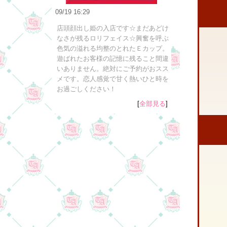
09/19 16:29
店頭顔出し姫の入店です☆まだあどけ
なさが残るロリフェイス☆興奮を呼ぶ
色気の溢れる均整のとれたＥカップ。
遊ばれたお客様の記憶に残ること間違
いありません。絶対にご予約がおスス
メです。恋人感覚で甘く熱いひと時を
お過ごしください！
[
全部見る
]