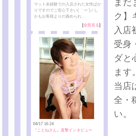
まだ
マット未経験での入店された女性ばか
りですのでご安心下さい( ｀ー´)ノし
ク】
かもお客様よりの責められ...
[
全部見る
]
入店
受身
ダと
ます
当店
全・
い。
04/17 16:24
『ことねさん』直撃インタビュー