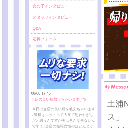
女の子インタビュー
スタッフインタビュー
Q&A
応募フォーム
08/08 17:45
当店の良い所教えちゃいます(^^)/
土浦
今日は当店の良い所を教えちゃいます
ス」
♪皆様はマットって大変て思われがち
だと思うんですが実はそんな事ないん
ですよ♪当店の在籍女性のほとんどが