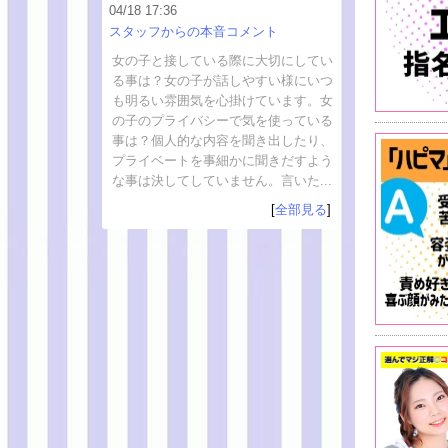
04/18 17:36
スタッフからの本音コメント
女の子と接している際に大切にしてい
る事は？女の子が話しやすい様にいつ
も明るい雰囲気を心掛けています。女
の子のプライバシーで気を使っている
事は？個人的な内容を聞き出したり、
プライベートを事細かに聞きだすよう
な事は決してしていません。言いた...
[
全部見る
]