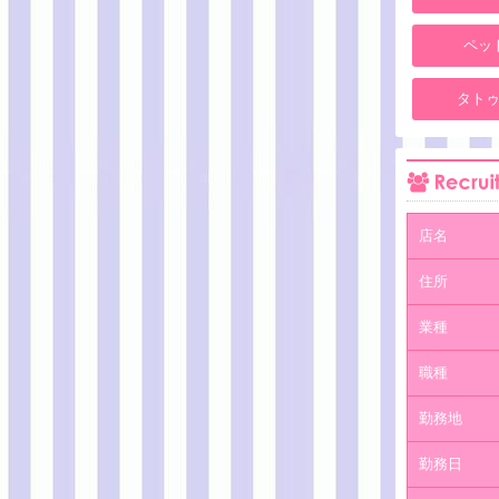
ペッ
タトゥ
店名
住所
業種
職種
勤務地
勤務日