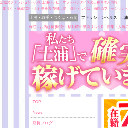
茨城のファッションヘルス 土浦ハッピーマットパラダイスの出稼ぎ求人情報
姫リク
茨城TOP
お仕事検索(茨城土浦・取手・つくば・石岡のファッションヘ
土浦・取手・つくば・石岡
ファッションヘルス
土浦
自宅⇔お店は徒歩0分！移動時の感染リスク0！密集・人混
TOP
News
店長ブログ