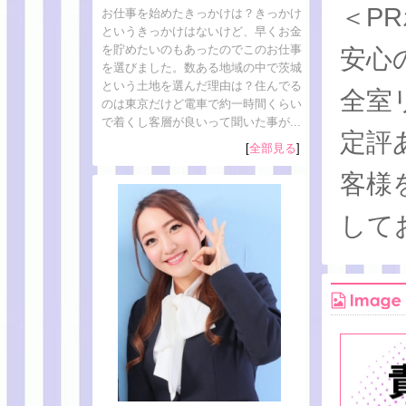
＜P
お仕事を始めたきっかけは？きっかけ
というきっかけはないけど、早くお金
を貯めたいのもあったのでこのお仕事
安心
を選びました。数ある地域の中で茨城
という土地を選んだ理由は？住んでる
全室
のは東京だけど電車で約一時間くらい
で着くし客層が良いって聞いた事が...
定評
[
全部見る
]
客様
して