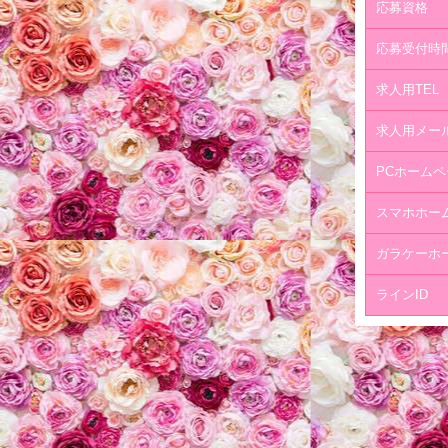
応募資格
応募受付時
求人用TEL
求人用メー
PCホームペ
スマホホー
ガラケーホ
ラインID