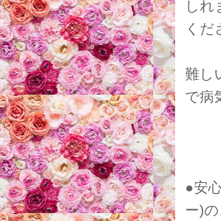
しれ
くだ
難し
で病
●安
ー)