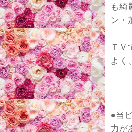
も綺
ン・
ＴＶ
よく
●当
力が