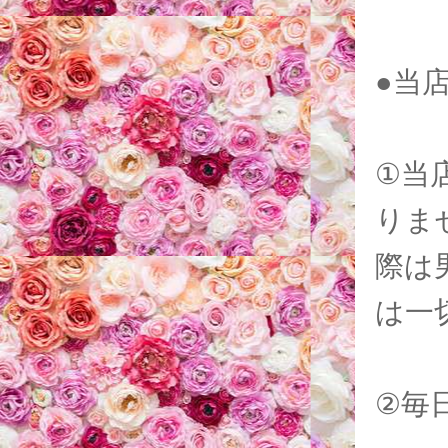
●当
①当
りま
際は
は一
②毎