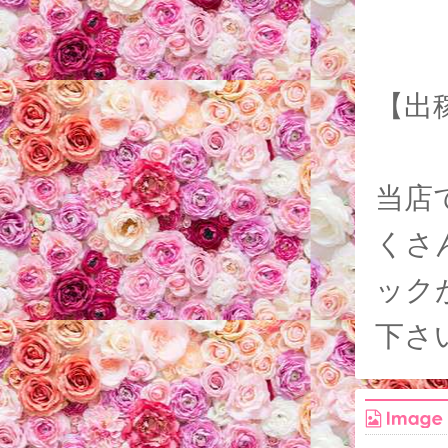
【出
当店
くさ
ック
下さ