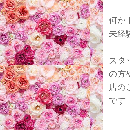
何か
未経
スタ
の方
店の
です