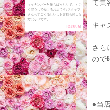
て集
マイナンバー対策もばっちりで、すご
く安心して働けるお店です♪スタッフ
さんもすごく優しいしお客様も紳士な
方ばかりです。
キャ
[
全部見る
]
さら
ので
●当