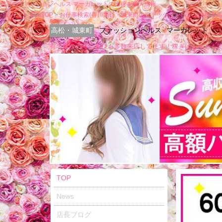
香川のファッションヘルス マーガレットの出稼ぎ求人情報
姫リク
香川TOP
お仕事検索(香川高松・城東町のファッションヘルス出稼ぎ高
高松・城東町
ファッションヘルス
マーガレット
有名店なのでお客様も多数来店してます！稼ぎはもちろん
TOP
News
店長ブログ