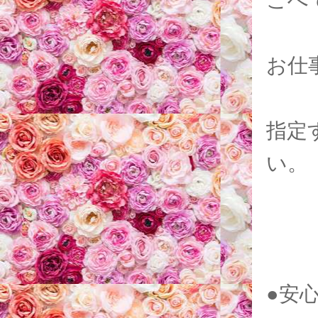
こへ
お仕
指定
い。
●安