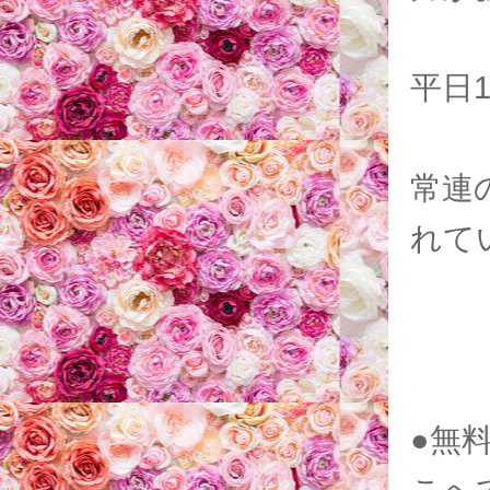
平日
常連
れて
●無