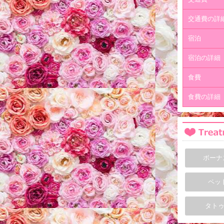
交通費の詳
宿泊
宿泊の詳細
食費
食費の詳細
ボーナ
ペッ
タトゥ