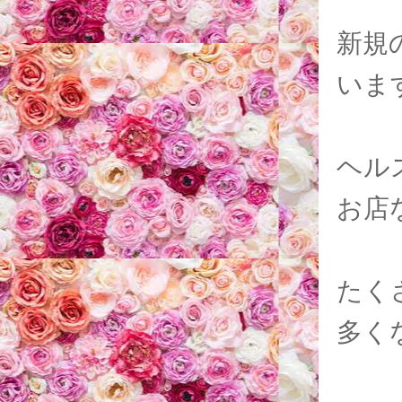
新規
いま
ヘル
お店
たく
多く