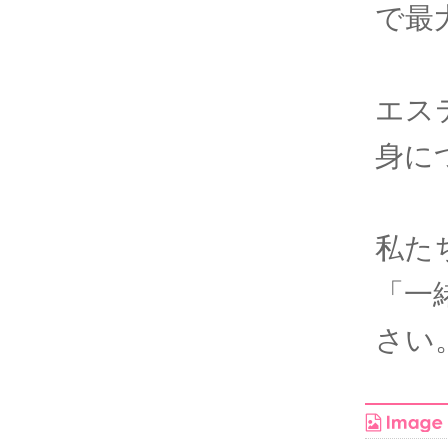
で最
エス
身に
私た
「一
さい