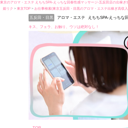
東京のアロマ・エステ えちちSPA-えっちな回春性感マッサージ-五反田店の出稼ぎ
姫リク
東京TOP
お仕事検索(東京五反田・目黒のアロマ・エステ出稼ぎ高収入
五反田・目黒
アロマ・エステ
えちちSPA-えっちな
キス、フェラ、お触り、ウソは絶対なし！
TOP