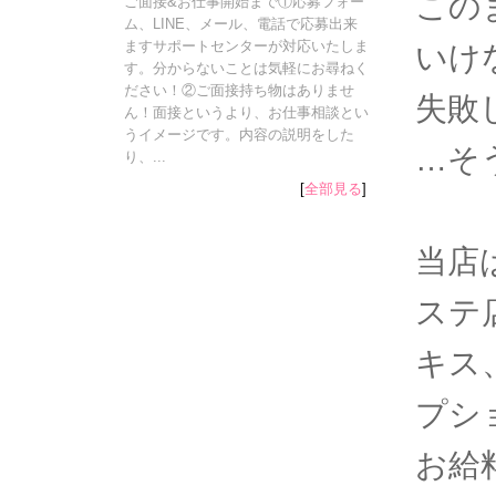
この
ご面接&お仕事開始まで①応募フォー
ム、LINE、メール、電話で応募出来
ますサポートセンターが対応いたしま
いけ
す。分からないことは気軽にお尋ねく
ださい！②ご面接持ち物はありませ
失敗
ん！面接というより、お仕事相談とい
うイメージです。内容の説明をした
…そ
り、...
[
全部見る
]
当店
ステ
キス
プシ
お給