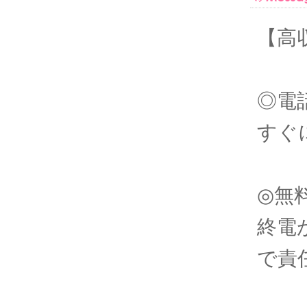
【高
◎電
すぐ
◎無
終電
で責