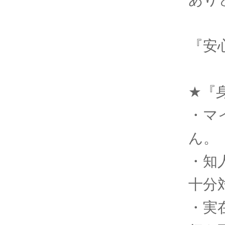
『安
★『
・マ
ん。
・知
十分
・実