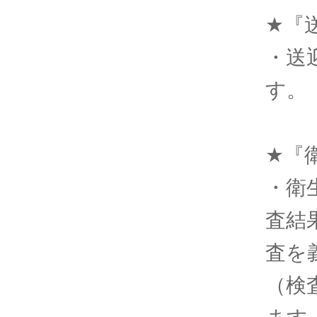
★『
・送
す。
★『
・衛
査結
査を
（検