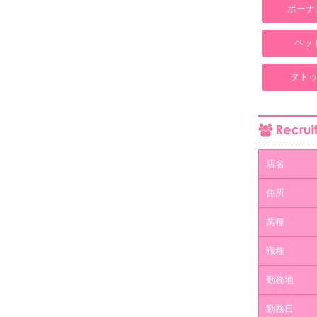
ボーナ
ペッ
タトゥ
店名
住所
業種
職種
勤務地
勤務日