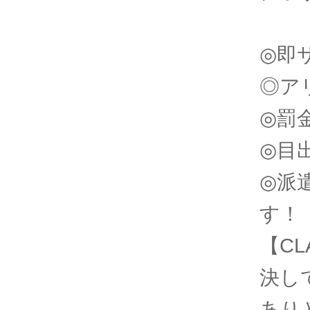
◎即
◎ア
◎罰
◎目
◎派
す！
【CL
決し
あり