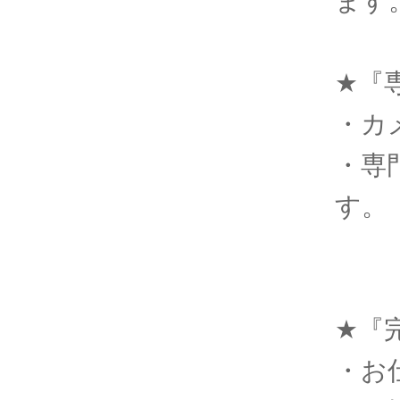
ます
★『
・カ
・専
す。
★『
・お