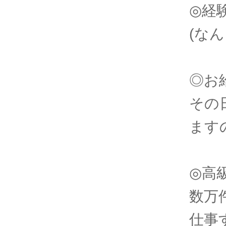
◎経
(な
◎お
その
ます
◎高
数万
仕事