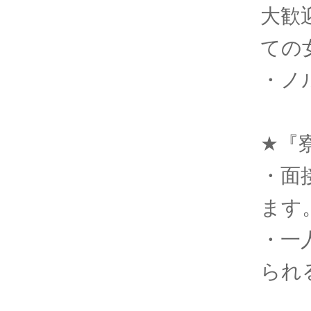
大歓
ての
・ノ
★『
・面
ます
・一
られ