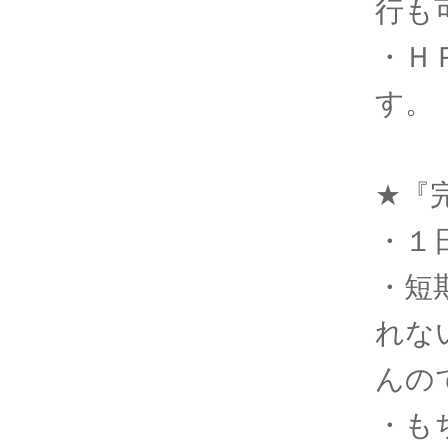
行も
・Ｈ
す。
★『
・１
・短
れな
んの
・も