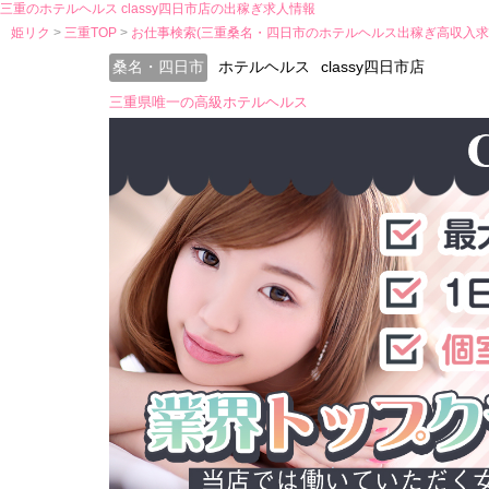
三重のホテルヘルス classy四日市店の出稼ぎ求人情報
姫リク
三重TOP
お仕事検索(三重桑名・四日市のホテルヘルス出稼ぎ高収入求
桑名・四日市
ホテルヘルス
classy四日市店
三重県唯一の高級ホテルヘルス